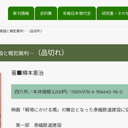
新刊情報
史料集
年報日本現代史
研究書・その
建設と戦犯裁判―（品切れ）
（品切れ）
設と戦犯裁判―
著■樽本重治
四六判／本体価格3,200円／ISBN978-4-906642-96-0
映画「戦場にかける橋」の舞台となった泰緬鉄道建設に
第一部 泰緬鉄道建設