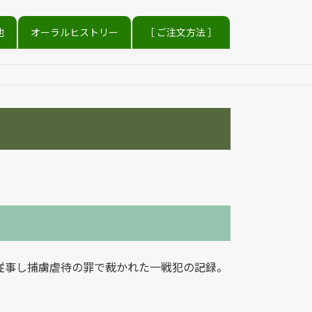
他
オーラルヒストリー
［ ご注文方法 ］
従事し捕虜虐待の罪で裁かれた一戦犯の記録。