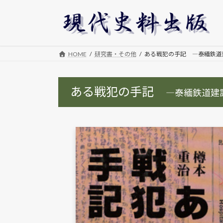
コ
ナ
ン
ビ
テ
ゲ
ン
ー
ツ
シ
HOME
研究書・その他
ある戦犯の手記 ―泰緬鉄道
へ
ョ
ス
ン
ある戦犯の手記
キ
に
―泰緬鉄道建
ッ
移
プ
動