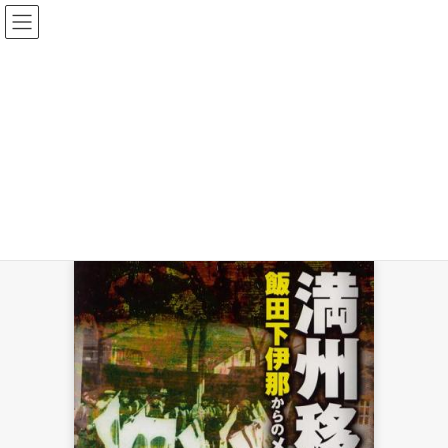
コ
ナ
ン
ビ
テ
ゲ
ン
ー
HOME
研究書・その他
ツ
シ
満州移民 ―飯田下伊那からのメッセージ― 〈改訂版〉
へ
ョ
ス
ン
キ
に
満州移民 ―飯田下伊那からのメッセ
ッ
移
プ
動
ージ―
〈改訂版〉