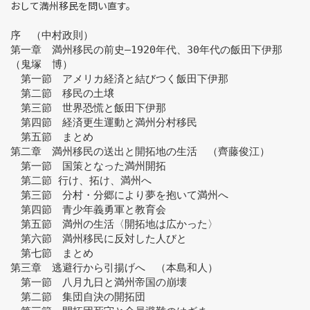
おして満州移民を問い直す。
序　（中村政則）
第一章　満州移民の前史―1920年代、30年代の飯田下伊那　
（鬼塚　博）
　第一節　アメリカ経済と結びつく飯田下伊那
　第二節　移民の土壌
　第三節　世界恐慌と飯田下伊那
　第四節　経済更生運動と満州分村移民
　第五節　まとめ
第二章　満州移民の送出と開拓地の生活　（齊藤俊江）
　第一節　国策となった満州開拓
　第二節 行け、拓け、満州へ
　第三節　分村・分郷により夢を抱いて満州へ
　第四節　青少年義勇軍と教育会
　第五節　満州の生活〈開拓地は広かった〉
　第六節　満州移民に反対した人びと
　第七節　まとめ
第三章　逃避行から引揚げへ　（本島和人）
　第一節　八月九日と満州帝国の崩壊
　第二節　集団自決の開拓団