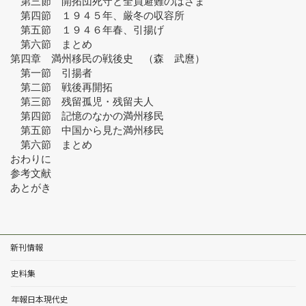
　第三節　開拓団死守と全員避難のはざま
　第四節　１９４５年、厳冬の収容所
　第五節　１９４６年春、引揚げ
　第六節　まとめ
第四章　満州移民の戦後史　（森　武麿）
　第一節　引揚者
　第二節　戦後再開拓
　第三節　残留孤児・残留夫人
　第四節　記憶のなかの満州移民
　第五節　中国から見た満州移民
　第六節　まとめ
おわりに
参考文献
あとがき
新刊情報
史料集
年報日本現代史