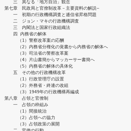
　　三　異なる「地方自治」観念
第七章　民政局と官僚制改革－主要資料の解説―
　　一　初期の行政機構調査と逓信省昇格問題
　　二　ジョン・マキの行政機構調査
　　三　内閣法と国家行政組織法
　　四 内務省の解体
　　　（1）警察改革案の応酬
　　　（2）内務省分権化の覚書から内務省の解体へ
　　　（3）司法省の警察改革案
　　　（4）片山書簡からマッカーサー書簡へ
　　　（5）内務省の解体の具体化
　　五　その他の行政機構改革
　　　（1）行政管理庁の設置
　　　（2）外務省・終連の改組
　　　（3）1949年の行政機構再編成
第八章　占領と官僚制
　　一　占領の枠組み
　　　（1）間接統治
　　　（2）占領への協力
　　　（3）占領政策の展開
　　二　官僚の行動