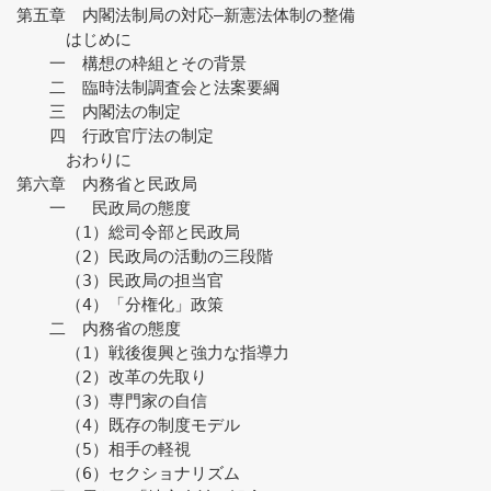
第五章　内閣法制局の対応―新憲法体制の整備
　　　はじめに
　　一　構想の枠組とその背景
　　二　臨時法制調査会と法案要綱
　　三　内閣法の制定
　　四　行政官庁法の制定
　　　おわりに
第六章　内務省と民政局
　　一　 民政局の態度
　　　（1）総司令部と民政局
　　　（2）民政局の活動の三段階
　　　（3）民政局の担当官
　　　（4）「分権化」政策
　　二　内務省の態度
　　　（1）戦後復興と強力な指導力
　　　（2）改革の先取り
　　　（3）専門家の自信
　　　（4）既存の制度モデル
　　　（5）相手の軽視
　　　（6）セクショナリズム