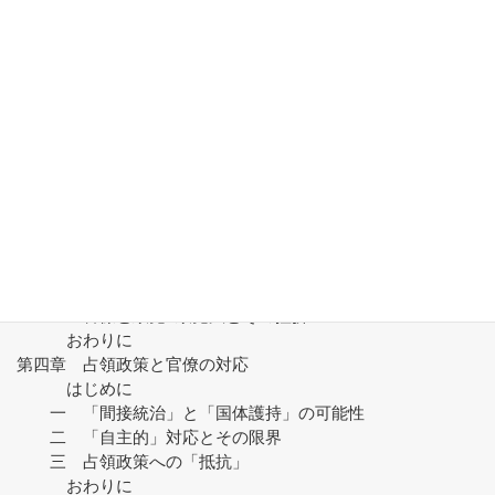
　　　　?　政党の再編成
　　　　?　吉田内閣の国会運営
　　　　?　国会の制度と運営
　　六　講和と国会
　　　（1）講和論争
　　　（2）講和・安保両条約の調印と批准
　　　（3）講和後の態勢つくり
第三章「民主化」過程と官僚の対応
　　　はじめに
　　一　敗戦と占領
　　二　「自主的」改革
　　三　「日本的民主主義」
　　四　憲法体制の「日本化」
　　五　官僚と政党―政党法とその挫折
　　　おわりに
第四章　占領政策と官僚の対応
　　　はじめに
　　一　「間接統治」と「国体護持」の可能性
　　二　「自主的」対応とその限界
　　三　占領政策への「抵抗」
　　　おわりに