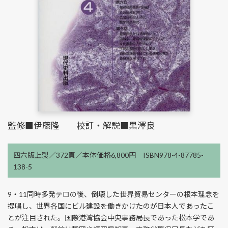
監修■伊藤隆 校訂・解説■黒澤良
四六版上製／372頁／本体価格6,800円 ISBN978-4-87785-
138-5
9・11同時多発テロの後、倒壊した世界貿易センターの根本理念を
提唱し、世界各国にビル建設を働きかけたのが日本人であったこ
とが注目された。国際港湾協会中央事務局長であった松本学であ