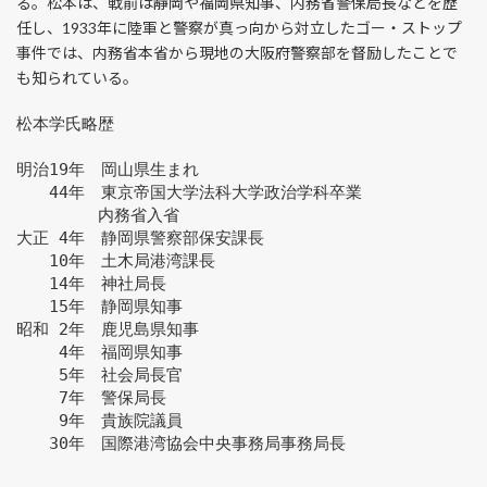
る。松本は、戦前は靜岡や福岡県知事、内務省警保局長などを歴
任し、1933年に陸軍と警察が真っ向から対立したゴー・ストップ
事件では、内務省本省から現地の大阪府警察部を督励したことで
も知られている。
松本学氏略歴
明治19年　岡山県生まれ
　　44年　東京帝国大学法科大学政治学科卒業
　　　　　内務省入省
大正 4年　静岡県警察部保安課長
　　10年　土木局港湾課長
　　14年　神社局長
　　15年　静岡県知事
昭和 2年　鹿児島県知事
　　 4年　福岡県知事
　　 5年　社会局長官
　　 7年　警保局長
　　 9年　貴族院議員
　　30年　国際港湾協会中央事務局事務局長