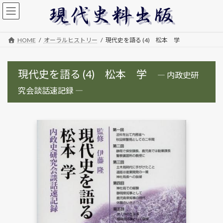
コ
ナ
ン
ビ
テ
ゲ
ン
ー
HOME
オーラルヒストリー
現代史を語る (4) 松本 学
ツ
シ
へ
ョ
ス
ン
現代史を語る (4) 松本 学
― 内政史研
キ
に
ッ
移
究会談話速記録 ―
プ
動