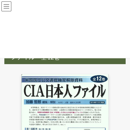
コ
ナ
ン
ビ
テ
ゲ
ン
ー
HOME
史料集
史料集（1945年～）
ツ
シ
ＣＩＡ日本人ファイル 全12巻
へ
ョ
ス
ン
キ
に
ＣＩＡ日本人
米国国立公文書館機密解除資料
ッ
移
プ
動
ファイル 全12巻