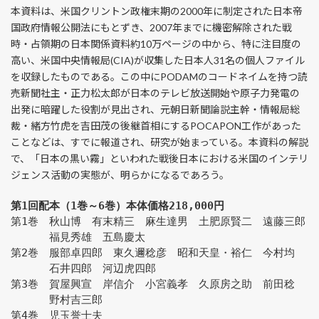
本資料は、米国クリントン政権末期の2000年に制定された日本帝
国政府情報公開法にもとずき、2007年までに機密解除された戦
時・占領期の日本関係資料約10万ページの中から、特に注目度の
高い、米国中央情報局(CIA)が収集した日本人31名の個人ファイル
を収録したものである。この中にPODAMのコードネイムを持つ読
売新聞社主・正力松太郎が日本のテレビ放送開始や原子力発電の
出発に暗躍した役割が見出され、元朝日新聞論説主幹・情報局総
裁・緒方竹虎を吉田茂の後継首相にするPOCAPON工作があった
ことなどは、すでに報道され、研究が始まっている。本資料の解説
で、「日本の黒い霧」といわれた戦後日本における米国のインテリ
ジェンス活動の実態が、明らかになるであろう。
第1回配本（1巻～6巻）本体価格218,000円
第1巻　秋山博　有末精三　麻生達男　土肥原賢二　遠藤三郎
　　　 福見秀雄　五島慶太
第2巻　服部卓四郎　東久邇稔彦　昭和天皇・裕仁　今村均
　　　 石井四郎　河辺虎四郎　
第3巻　賀屋興宣　岸信介　小宮義孝　久原房之助　前田稔
　　　 野村吉三郎
第4巻　児玉誉士夫