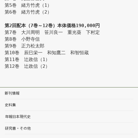
第5巻　緒方竹虎（1）
第6巻　緒方竹虎（2）
第2回配本（7巻～12巻）本体価格190,000円
第7巻　大川周明　笹川良一　重光葵　下村定
第8巻　小野寺信
第9巻　正力松太郎
第10巻　辰巳栄一　和知鷹二　和智恒蔵
第11巻　辻政信（1）
第12巻　辻政信（2）
新刊情報
史料集
年報日本現代史
研究書・その他