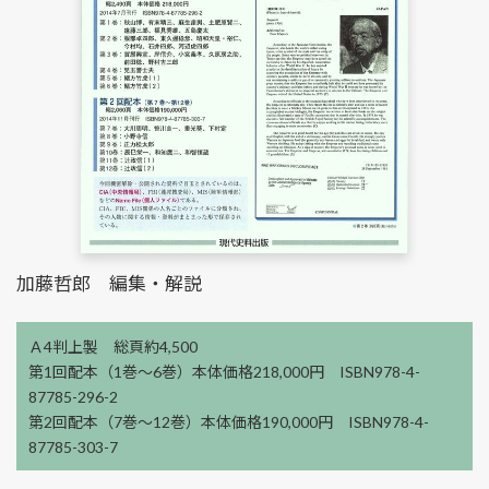
加藤哲郎 編集・解説
Ａ4判上製 総頁約4,500
第1回配本（1巻～6巻）本体価格218,000円 ISBN978-4-
87785-296-2
第2回配本（7巻～12巻）本体価格190,000円 ISBN978-4-
87785-303-7