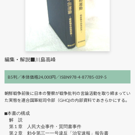
編集・解説■川島高峰
B5判／本体価格24,000円／ISBN978-4-87785-039-5
朝鮮戦争前後に日本の警察が戦争批判の言論活動を取り締まってい
た実態を連合国軍総司令部（GHQ)の内部資料であきらかにする。
■本書の構成
　解　説
　第１章　人民大会事件・質問書事件
　第２章　勅令第三一一号違反「治安速報」報告書