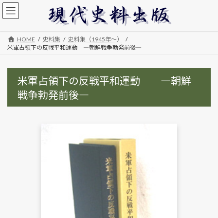
コ
ナ
ン
ビ
テ
ゲ
ン
ー
HOME
史料集
史料集（1945年～）
ツ
シ
米軍占領下の反戦平和運動 ―朝鮮戦争勃発前後―
へ
ョ
ス
ン
キ
に
米軍占領下の反戦平和運動 ―朝鮮
ッ
移
プ
動
戦争勃発前後―