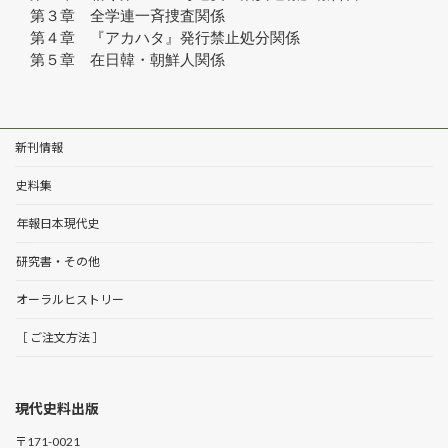
　第３章　全学連一斉捜査関係
　第４章　『アカハタ』発行禁止処分関係
　第５章　在日韓・朝鮮人関係
新刊情報
史料集
年報日本現代史
研究書・その他
オーラルヒストリー
［ ご注文方法 ］
現代史料出版
〒171-0021