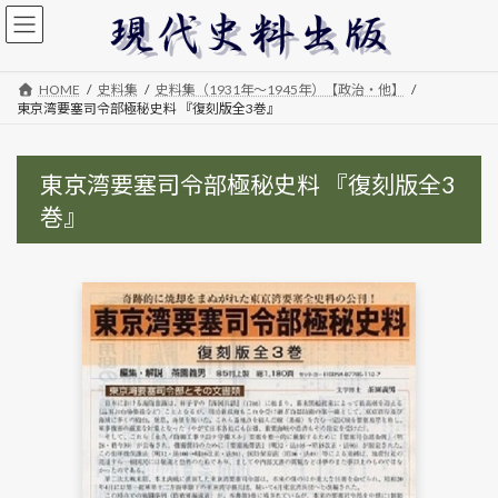
コ
ナ
ン
ビ
テ
ゲ
ン
ー
HOME
史料集
史料集（1931年～1945年）【政治・他】
ツ
シ
東京湾要塞司令部極秘史料 『復刻版全3巻』
へ
ョ
ス
ン
キ
に
東京湾要塞司令部極秘史料 『復刻版全3
ッ
移
プ
動
巻』