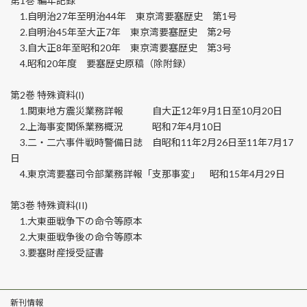
第1巻 編年記録
1.自明治27年至明治44年 東京湾要塞歴史 第1号
2.自明治45年至大正7年 東京湾要塞歴史 第2号
3.自大正8年至昭和20年 東京湾要塞歴史 第3号
4.昭和20年度 要塞歴史原稿（除附録）
第2巻 特殊資料(I)
1.関東地方震災業務詳報 自大正12年9月1日至10月20日
2.上海事変関係業務概況 昭和7年4月10日
3.二・二六事件戦時警備日誌 自昭和11年2月26日至11年7月17
日
4.東京湾要塞司令部業務詳報「支那事変」 昭和15年4月29日
第3巻 特殊資料(II)
1.大東亜戦争下の命令等原本
2.大東亜戦争後の命令等原本
3.要塞財産授受証書
新刊情報