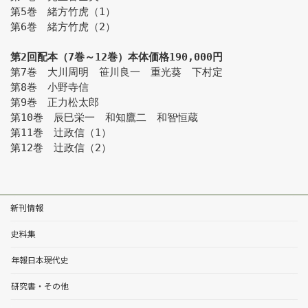
第5巻　緒方竹虎（1）
第6巻　緒方竹虎（2）
第2回配本（7巻～12巻）本体価格190,000円
第7巻　大川周明　笹川良一　重光葵　下村定
第8巻　小野寺信
第9巻　正力松太郎
第10巻　辰巳栄一　和知鷹二　和智恒蔵
第11巻　辻政信（1）
第12巻　辻政信（2）
新刊情報
史料集
年報日本現代史
研究書・その他