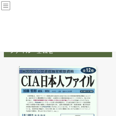
コ
ナ
ン
ビ
テ
ゲ
ン
ー
HOME
史料集
史料集（1931年～1945年）【政治・他】
ツ
シ
ＣＩＡ日本人ファイル 全12巻
へ
ョ
ス
ン
キ
に
ＣＩＡ日本人
米国国立公文書館機密解除資料
ッ
移
プ
動
ファイル 全12巻