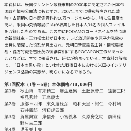
本資料は、米国クリントン政権末期の2000年に制定された日本帝
国政府情報公開法にもとずき、2007年までに機密解除された戦
時・占領期の日本関係資料約10万ページの中から、特に注目度の
高い、米国中央情報局(CIA)が収集した日本人31名の個人ファイル
を収録したものである。この中にPODAMのコードネイムを持つ読
売新聞社主・正力松太郎が日本のテレビ放送開始や原子力発電の
出発に暗躍した役割が見出され、元朝日新聞論説主幹・情報局総
裁・緒方竹虎を吉田茂の後継首相にするPOCAPON工作があった
ことなどは、すでに報道され、研究が始まっている。本資料の解説
で、「日本の黒い霧」といわれた戦後日本における米国のインテリ
ジェンス活動の実態が、明らかになるであろう。
第1回配本（1巻～6巻）本体価格218,000円
第1巻　秋山博　有末精三　麻生達男　土肥原賢二　遠藤三郎
　　　 福見秀雄　五島慶太
第2巻　服部卓四郎　東久邇稔彦　昭和天皇・裕仁　今村均
　　　 石井四郎　河辺虎四郎　
第3巻　賀屋興宣　岸信介　小宮義孝　久原房之助　前田稔
　　　 野村吉三郎
第4巻　児玉誉士夫